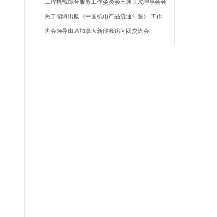
展论坛
工程机械综合服务工作委员会三届五次理事会会
议在郑州召开
关于编辑出版《中国机电产品流通年鉴》 工作
的通知
协会领导出席加拿大新能源访问团交流会